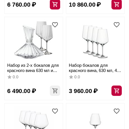
6 760.00
₽
10 860.00
₽
Набор из 2-х бокалов для
Набор бокалов для
красного вина 630 мл и
красного вина, 630 мл, 4
декантера 0,75 л,
шт., прозрачные,
0.0
0.0
хрустальное стекло,
бессвинцовый хрусталь,
серия Lifestyle, Spiegelau
серия Style, Spiegelau
6 490.00
₽
3 960.00
₽