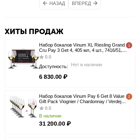
НАЗАД
ВПЕРЕД
ХИТЫ ПРОДАЖ
Набор бокалов Vinum XL Riesling Grand
1
Cru Pay 3 Get 4, 405 мл, 4 шт., 7416/51,
Riedel
0.0
Нет в наличии
Доступность:
6 830.00
₽
Набор бокалов Vinum Pay 6 Get 8 Value
2
Gift Pack Viognier / Chardonnay / Verdejo,
8 шт., 350 мл, 7416/05, Riedel
0.0
В наличии
31 200.00
₽