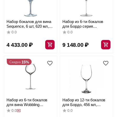
Набор бокалов для вина
Набор из 6-ти бокалов
Sequence, 6 шт, 620 мл,
для Бордо серия
D70 мм, H235 мм,
STARLight 675 мл, D100
0.0
0.0
Chef&Sommelier
мм, H255 мм, Stolzle
4 433.00
₽
9 148.00
₽
15%
Скидка
Набор из 6-ти бокалов
Набор из 12-ти бокалов
для вина Wobbling
для Бордо, 456 мл,
Burgundy Sensual 730мл;
прозрачный,
0.0
0.0
D=11,2,H=27см, Rona
бессвинцовый хрусталь,