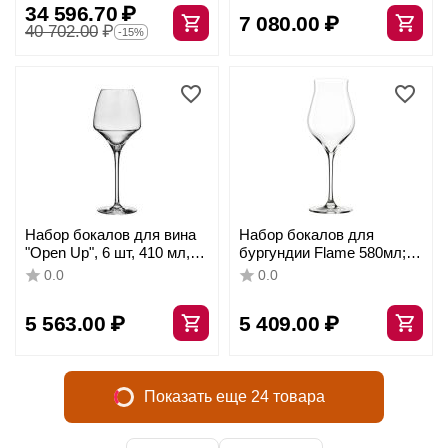
серия Festival, Spiegelau
34 596.70
₽
7 080.00
₽
40 702.00
₽
-15%
Набор бокалов для вина
Набор бокалов для
"Open Up", 6 шт, 410 мл,
бургундии Flame 580мл;
D63/89 мм, H231 мм,
D=95,H=255мм, 6шт,
0.0
0.0
Chef&Sommelier
Stolzle
5 563.00
₽
5 409.00
₽
Показать еще 24 товара