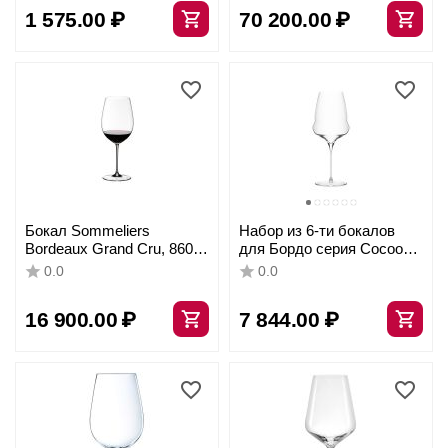
прозрачный/мультиколор,
1 575.00
₽
70 200.00
₽
серия Fatto a Mano, Riedel
Бокал Sommeliers
Набор из 6-ти бокалов
Bordeaux Grand Cru, 860
для Бордо серия Cocoon
мл, 4400/00, Riedel
746 мл, D105 мм, H259
0.0
0.0
мм, Stolzle
16 900.00
₽
7 844.00
₽