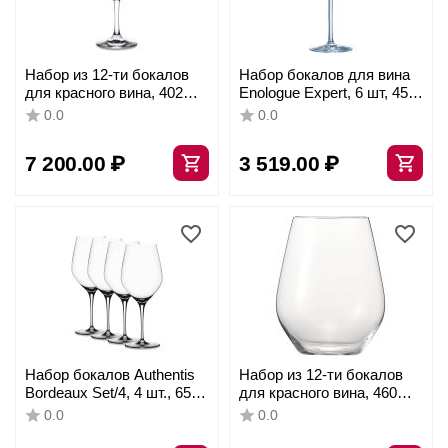
Набор из 12-ти бокалов
Набор бокалов для вина
для красного вина, 402
Enologue Expert, 6 шт, 450
мл, прозрачный,
мл, D87 мм, H216 мм,
0.0
0.0
бессвинцовый хрусталь,
Chef&Sommelier
серия Festival, Spiegelau
7 200.00
₽
3 519.00
₽
Набор бокалов Authentis
Набор из 12-ти бокалов
Bordeaux Set/4, 4 шт., 650
для красного вина, 460
мл, 4400177, Spiegelau
мл, прозрачный,
0.0
0.0
хрустальное стекло,
серия Authentis, Spiegelau