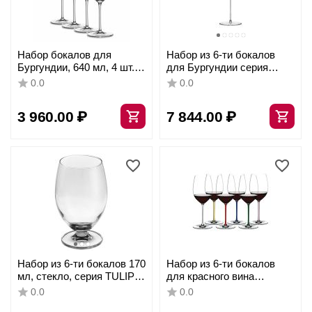
Набор бокалов для
Набор из 6-ти бокалов
Бургундии, 640 мл, 4 шт.,
для Бургундии серия
прозрачные,
Cocoon 712 мл, D111 мм,
0.0
0.0
бессвинцовый хрусталь,
H245 мм, Stolzle
серия Style, Spiegelau
3 960.00
₽
7 844.00
₽
Набор из 6-ти бокалов 170
Набор из 6-ти бокалов
мл, стекло, серия TULIP,
для красного вина
Bormioli Rocco
Cabernet/Merlot ручной
0.0
0.0
работы 7900/0P, 625 мл,