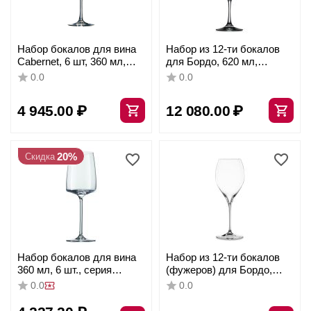
Набор бокалов для вина
Набор из 12-ти бокалов
Cabernet, 6 шт, 360 мл,
для Бордо, 620 мл,
D67/80 мм, H200 мм,
бессвинцовый хрусталь,
0.0
0.0
Chef&Sommelier
серия Vino Grande,
Spiegelau
4 945.00
₽
12 080.00
₽
20%
Скидка
Набор бокалов для вина
Набор из 12-ти бокалов
360 мл, 6 шт., серия
(фужеров) для Бордо,
Sensa, Schott Zwiesel
объем: 650 мл, материал:
0.0
0.0
хрустальное стекло,
серия Adina Prestige,