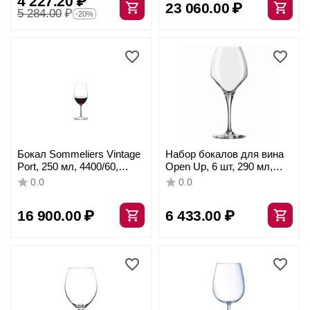
4 227.20
₽
23 060.00
₽
4908035, Spiegelau
5 284.00
₽
-20%
Бокал Sommeliers Vintage
Набор бокалов для вина
Port, 250 мл, 4400/60,
Open Up, 6 шт, 290 мл,
Riedel
D34/80 мм, H191 мм,
0.0
0.0
Chef&Sommelier
16 900.00
₽
6 433.00
₽