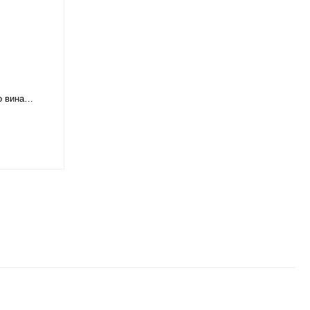
о вина
 Bormioli