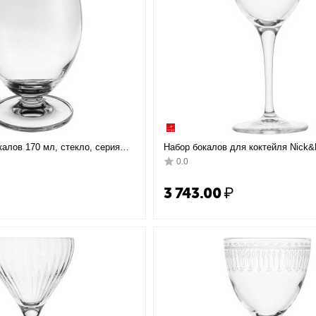
калов 170 мл, стекло, серия
Набор бокалов для коктейля Nick&
Rocco
Novecento Liberty, 6 шт, 155 мл, D
0.0
мм, хрустальное стекло, Bormioli 
3 743.00
₽