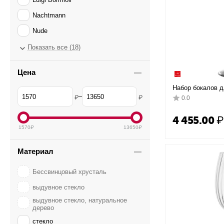
Nachtmann
Nude
Ocean
Показать все (18)
RCR Cristalleria Italiana
Цена
Riedel
Набор бокалов д
Rona
'20s, 6 шт, 140 
–
₽
₽
0.0
хрустальное стек
Schott Zwiesel
4 455.00
₽
Spiegelau
1570
₽
13650
₽
Stolzle
Материал
Zalto
Бессвинцовый хрусталь
выдувное стекло
выдувное стекло, натуральное
дерево
стекло