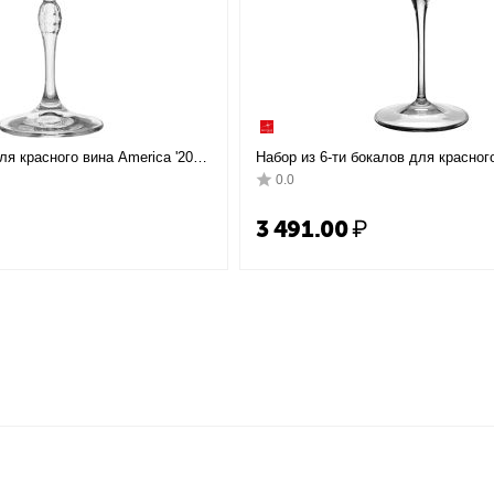
я красного вина America '20s,
Набор из 6-ти бокалов для красног
109 мм, H226 мм, хрустальное
Premium 820мл, D=80/110,H=255мм,
0.0
 Rocco
Rocco
3 491.00
₽