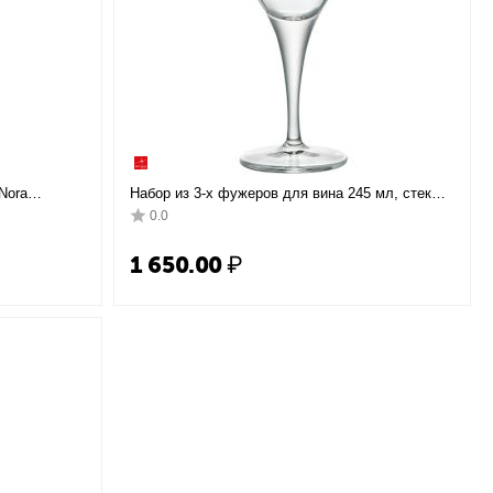
Nora
Набор из 3-х фужеров для вина 245 мл, стекло,
D74 мм, H155
серия FIORE, Bormioli Rocco
0.0
Rocco
1 650.00
₽