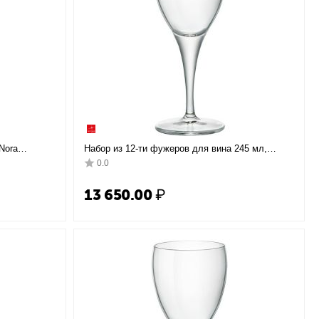
Nora
Набор из 12-ти фужеров для вина 245 мл,
74 мм, H155
стекло, серия FIORE, Bormioli Rocco
0.0
Rocco
13 650.00
₽