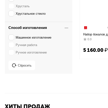
Хрусталь
Хрустальное стекло
Способ изготовления
Набор бокалов дл
Машинное изготовление
6 шт, 745 мл, D
0.0
стекло, Bormioli
Ручная работа
5 160.00
₽
Ручное изготовление
Сбросить
ХИТЫ ПРОДАЖ