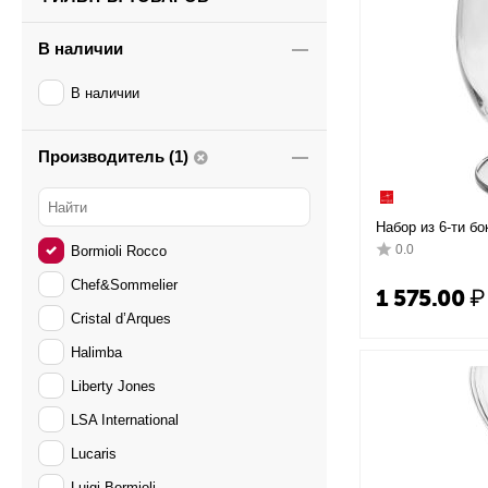
В наличии
В наличии
Производитель (1)
Набор из 6-ти бо
TULIP, Bormioli 
0.0
Bormioli Rocco
Chef&Sommelier
1 575.00
₽
Cristal d’Arques
Halimba
Liberty Jones
LSA International
Lucaris
Luigi Bormioli