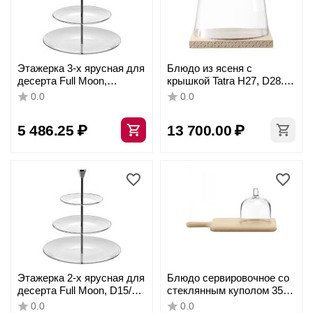
Этажерка 3-х ярусная для
Блюдо из ясеня с
десерта Full Moon,
крышкой Tatra H27, D28.5
D15/21/28 см, H33 см,
см, LSA International
0.0
0.0
алюминий, стекло, Vidivi
5 486.25
₽
13 700.00
₽
Этажерка 2-х ярусная для
Блюдо сервировочное со
десерта Full Moon, D15/21
стеклянным куполом 35.5
см, H23 см, алюминий,
см Paddle, LSA
0.0
0.0