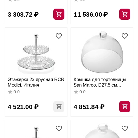
3 303.72
₽
11 536.00
₽
Этажерка 2х ярусная RCR
Крышка для тортовницы
Medici, Италия
San Marco, D27.5 см,
H20.5 см, стекло, Vidivi
0.0
0.0
4 521.00
₽
4 851.84
₽