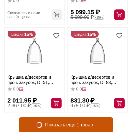
0.0
0.0
D=12, H=13, Rona
5 099.15
₽
Свяжитесь с нами 
насчёт цены
5 999.00
₽
-15%
15%
15%
Скидка
Скидка
Крышка д/десертов и
Крышка д/десертов и
проч. закусок, D=91,
проч. закусок, D=83,
H=160мм, Rona
H=150мм, Rona
0.0
0.0
2 011.95
₽
831.30
₽
2 367.00
₽
978.00
₽
-15%
-15%
Показать еще 1 товар