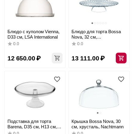
Блюдо с куполом Vienna,
Блюдо для торта Bossa
D33 см, LSA International
Nova, 32 см,
бессвинцовый хрусталь,
0.0
0.0
Nachtmann
12 650.00
₽
13 111.00
₽
Подставка для торта
Крышка Bossa Nova, 30
Barena, D35 см, H13 см,
см, хрусталь, Nachtmann
стекло, Vidivi
0.0
0.0