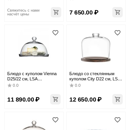
Свяжитесь с нами 
7 650.00
₽
насчёт цены
Блюдо с куполом Vienna
Блюдо со стеклянным
D25/22 см, LSA
куполом City D22 см, LSA
International
International
0.0
0.0
11 890.00
₽
12 650.00
₽