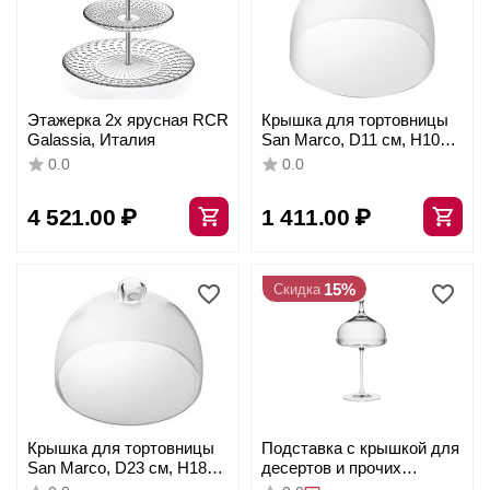
Этажерка 2х ярусная RCR
Крышка для тортовницы
Galassia, Италия
San Marco, D11 см, H10
см, стекло, Vidivi
0.0
0.0
4 521.00
₽
1 411.00
₽
15%
Скидка
Крышка для тортовницы
Подставка с крышкой для
San Marco, D23 см, H18
десертов и прочих
см, стекло, Vidivi
закусок Essential, 120 мл;