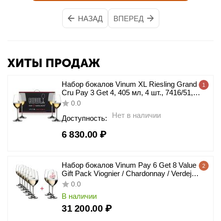
НАЗАД
ВПЕРЕД
ХИТЫ ПРОДАЖ
Набор бокалов Vinum XL Riesling Grand
1
Cru Pay 3 Get 4, 405 мл, 4 шт., 7416/51,
Riedel
0.0
Нет в наличии
Доступность:
6 830.00
₽
Набор бокалов Vinum Pay 6 Get 8 Value
2
Gift Pack Viognier / Chardonnay / Verdejo,
8 шт., 350 мл, 7416/05, Riedel
0.0
В наличии
31 200.00
₽