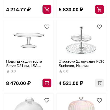
стекло, Vidivi
International
4 214.77
₽
5 830.00
₽
Подставка для торта
Этажерка 2х ярусная RCR
Serve D31 см, LSA
Sunbeam, Италия
International
0.0
0.0
8 470.00
₽
4 521.00
₽