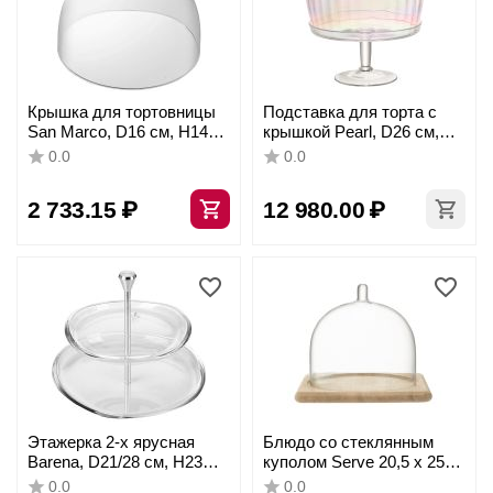
Крышка для тортовницы
Подставка для торта с
San Marco, D16 см, H14
крышкой Pearl, D26 см,
см, стекло, Vidivi
LSA International
0.0
0.0
2 733.15
₽
12 980.00
₽
Этажерка 2-х ярусная
Блюдо со стеклянным
Barena, D21/28 см, H23
куполом Serve 20,5 х 25
см, стекло, Vidivi
см дуб, LSA International
0.0
0.0