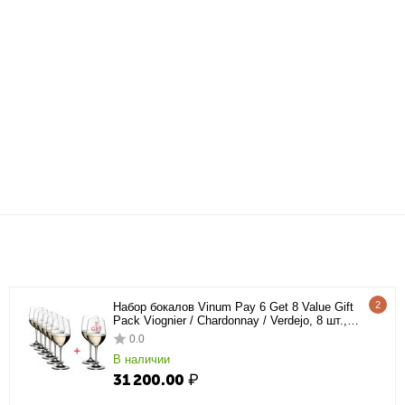
2
Набор бокалов Vinum Pay 6 Get 8 Value Gift
Pack Viognier / Chardonnay / Verdejo, 8 шт.,
350 мл, 7416/05, Riedel
0.0
В наличии
31 200.00
₽