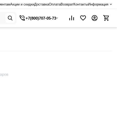
иентам
Акции и скидки
Доставка
Оплата
Возврат
Контакты
Информация
+7(800)707-05-73
варов