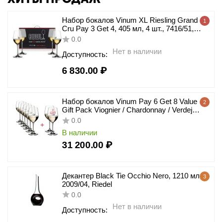
Набор бокалов Vinum XL Riesling Grand
1
Cru Pay 3 Get 4, 405 мл, 4 шт., 7416/51,
Riedel
0.0
Нет в наличии
Доступность:
6 830.00
₽
Набор бокалов Vinum Pay 6 Get 8 Value
2
Gift Pack Viognier / Chardonnay / Verdejo,
8 шт., 350 мл, 7416/05, Riedel
0.0
В наличии
31 200.00
₽
Декантер Black Tie Occhio Nero, 1210 мл,
3
2009/04, Riedel
0.0
Нет в наличии
Доступность: