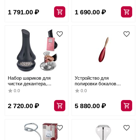
микрофибра, 0000149,
Spiegelau
1 791.00
₽
1 690.00
₽
Набор шариков для
Устройство для
чистки декантера,
полировки бокалов
230241/1, PEUGEOT VIN,
(используется с
0.0
0.0
Франция
салфеткой), L=32см.,
специальный силикон,
2 720.00
₽
5 880.00
₽
орех, Stolzle