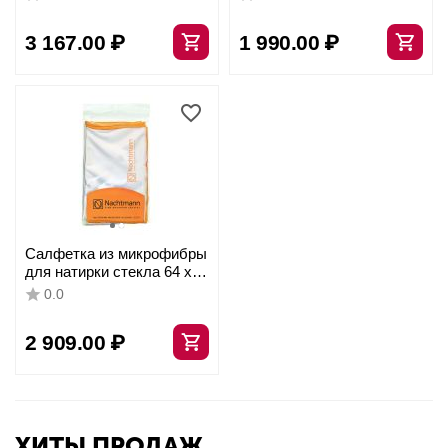
микрофибра, 0000149,
Spiegelau
3 167.00
₽
1 990.00
₽
Салфетка из микрофибры
для натирки стекла 64 х
50 см, Nachtmann
0.0
2 909.00
₽
ХИТЫ ПРОДАЖ