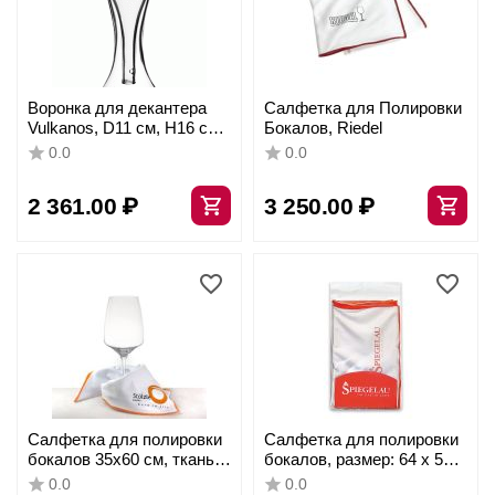
Воронка для декантера
Салфетка для Полировки
Vulkanos, D11 см, H16 см,
Бокалов, Riedel
стекло, Stolzle
0.0
0.0
2 361.00
₽
3 250.00
₽
Салфетка для полировки
Салфетка для полировки
бокалов 35х60 см, ткань,
бокалов, размер: 64 х 50
Stolzle
см, материал:
0.0
0.0