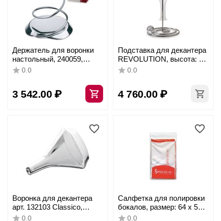
Держатель для воронки
Подставка для декантера
настольный, 240059,
REVOLUTION, высота: 33
PEUGEOT VIN, Франция
см, материал:
0.0
0.0
нержавеющая сталь,
цвет: серебристый,
3 542.00
₽
4 760.00
₽
240028, PEUGEOT VIN,
Франция
Воронка для декантера
Салфетка для полировки
арт. 132103 Classico,
бокалов, размер: 64 х 50
DERU
см, материал:
0.0
0.0