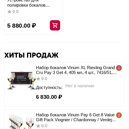
полировки бокалов
(используется с
0.0
салфеткой), L=32см.,
специальный силикон,
5 880.00
₽
орех, Stolzle
ХИТЫ ПРОДАЖ
Набор бокалов Vinum XL Riesling Grand
1
Cru Pay 3 Get 4, 405 мл, 4 шт., 7416/51,
Riedel
0.0
Нет в наличии
Доступность:
6 830.00
₽
Набор бокалов Vinum Pay 6 Get 8 Value
2
Gift Pack Viognier / Chardonnay / Verdejo,
8 шт., 350 мл, 7416/05, Riedel
0.0