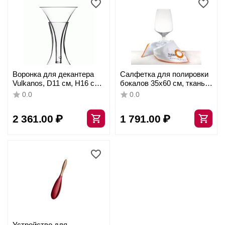
Воронка для декантера
Салфетка для полировки
Vulkanos, D11 см, H16 см,
бокалов 35х60 см, ткань,
стекло, Stolzle
Stolzle
0.0
0.0
2 361.00
₽
1 791.00
₽
Устройство для