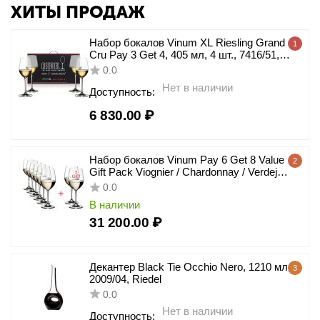
ХИТЫ ПРОДАЖ
Набор бокалов Vinum XL Riesling Grand
1
Cru Pay 3 Get 4, 405 мл, 4 шт., 7416/51,
Riedel
0.0
Нет в наличии
Доступность:
6 830.00
₽
Набор бокалов Vinum Pay 6 Get 8 Value
2
Gift Pack Viognier / Chardonnay / Verdejo,
8 шт., 350 мл, 7416/05, Riedel
0.0
В наличии
31 200.00
₽
Декантер Black Tie Occhio Nero, 1210 мл,
3
2009/04, Riedel
0.0
Нет в наличии
Доступность: