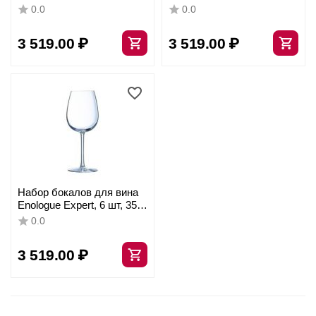
мл, D87 мм, H216 мм,
мл, D71 мм, H215 мм,
0.0
0.0
Chef&Sommelier
Chef&Sommelier
3 519.00
₽
3 519.00
₽
Набор бокалов для вина
Enologue Expert, 6 шт, 350
мл, D80 мм, H202 мм,
0.0
Chef&Sommelier
3 519.00
₽