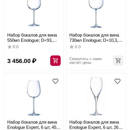
Набор бокалов для вина
Набор бокалов для вина
550мл Enologue; D=93,
730мл Enologue; D=10,3,
H=228мм; 6 штук,
H=25,5см; 6 штук,
0.0
0.0
Chef&Sommelier
Chef&Sommelier
Свяжитесь с нами 
3 456.00
₽
насчёт цены
Набор бокалов для вина
Набор бокалов для вина
Enologue Expert, 6 шт, 450
Enologue Expert, 6 шт, 260