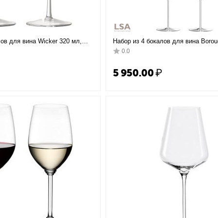
лов для вина Wicker 320 мл,
Набор из 4 бокалов для вина Borou
LSA International
0.0
5 950.00
₽