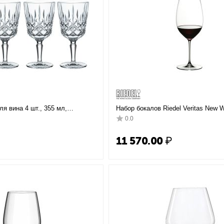
я вина 4 шт., 355 мл,
Набор бокалов Riedel Veritas New W
альное стекло, Nachtmann
2 шт., 650 мл, 6449/30, Riedel
0.0
11 570.00
₽