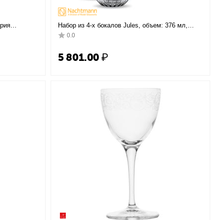
ерия
Набор из 4-х бокалов Jules, объем: 376 мл,
м, Stolzle
материал: бессвинцовый хрусталь, 101980,
0.0
NACHTMANN, Германия
5 801.00
₽