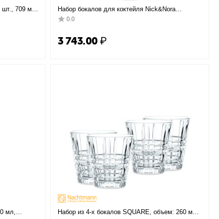
шт., 709 мл,
Набор бокалов для коктейля Nick&Nora
Novecento Liberty, 6 шт, 155 мл, D74 мм, H155
0.0
мм, хрустальное стекло, Bormioli Rocco
3 743.00
₽
0 мл,
Набор из 4-х бокалов SQUARE, объем: 260 мл,