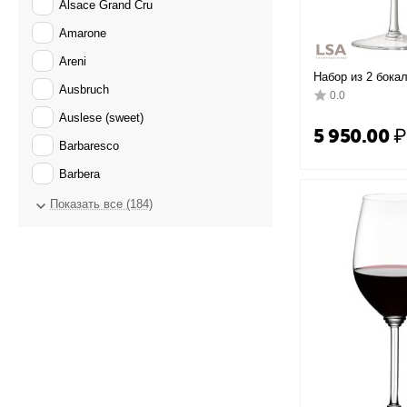
Alsace Grand Cru
Amarone
Areni
Набор из 2 бока
Ausbruch
LSA International
0.0
Auslese (sweet)
5 950.00
₽
Barbaresco
Barbera
Bardolino
Показать все (184)
Barolo
Barsac
Beaujolais Cru
Beaujolais Nouveau
Beerenauslese
Blanc de Noirs
Blauburgunder