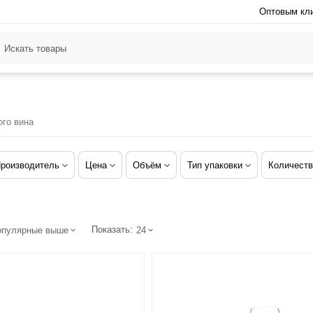
Оптовым кл
ого вина
роизводитель
Цена
Объём
Тип упаковки
Количеств
Показать:
опулярные выше
24