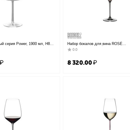
й серия Power, 1900 мл, H800
Набор бокалов для вина ROSÉ
CHAMPAGNE/ROSÉ WINE, 2 шт., 32
0.0
см, Riedel
₽
8 320.00
₽