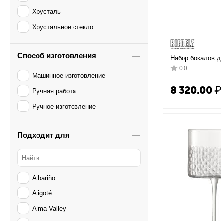
Хрусталь
Хрустальное стекло
Способ изготовления
Набор бокалов д
мл, 24.7 см, Ried
0.0
Машинное изготовление
8 320.00
Ручная работа
Ручное изготовление
Подходит для
Albariño
Aligoté
Alma Valley