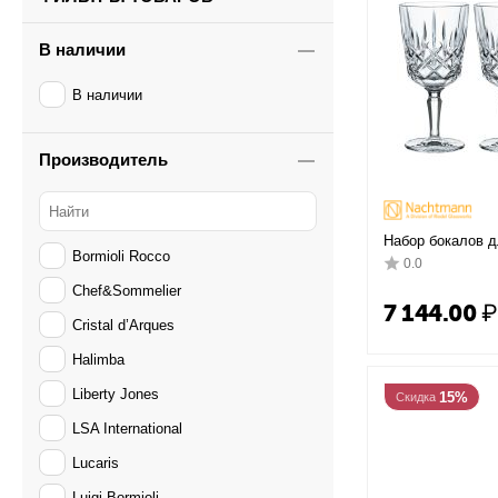
В наличии
В наличии
Производитель
Набор бокалов дл
Bormioli Rocco
Noblesse, хруст
0.0
Chef&Sommelier
7 144.00
₽
Cristal d’Arques
Halimba
Liberty Jones
15%
Скидка
LSA International
Lucaris
Luigi Bormioli