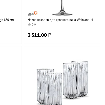
gh 660 мл,
Набор бокалов для красного вина Weinland, 450
мл, D85 мм, H185 мм, 6шт, Stolzle
0.0
3 311.00
₽