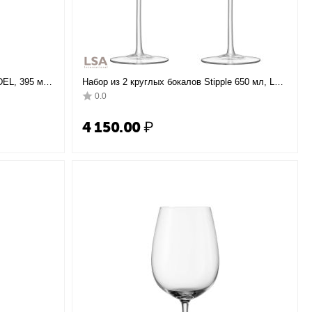
EL, 395 мл,
Набор из 2 круглых бокалов Stipple 650 мл, LSA
o, Riedel
International
0.0
4 150.00
₽