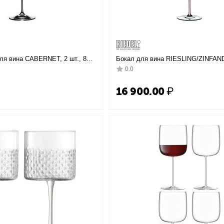
ля вина CABERNET, 2 шт., 800
Бокал для вина RIESLING/ZINFAND
el
25 см, хрусталь, серия Fatto a Man
0.0
₽
16 900.00
₽