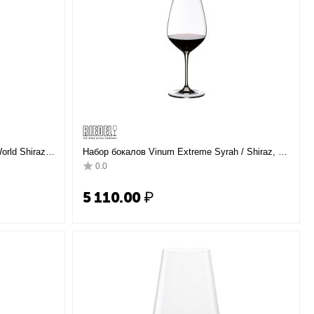
orld Shiraz,
Набор бокалов Vinum Extreme Syrah / Shiraz, 2
шт., 630 мл, 4444/30, Riedel
0.0
5 110.00
₽