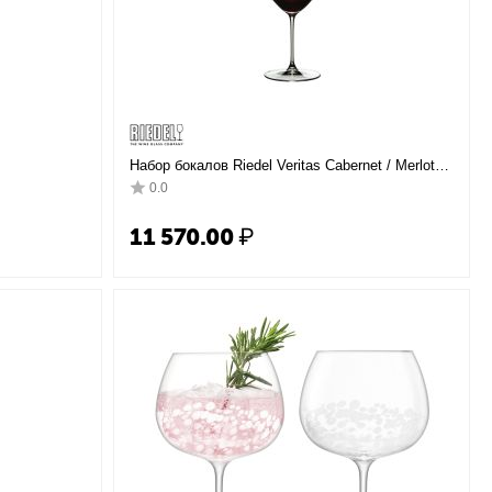
Набор бокалов Riedel Veritas Cabernet / Merlot, 2
2 мл, 23
шт., 625 мл, 6449/0, Riedel
0.0
11 570.00
₽