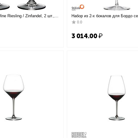
e Riesling / Zinfandel, 2 шт.,
Набор из 2-х бокалов для Бордо с
 Riedel
Quatrophil, 644 мл, D102 мм, H255 м
0.0
3 014.00
₽