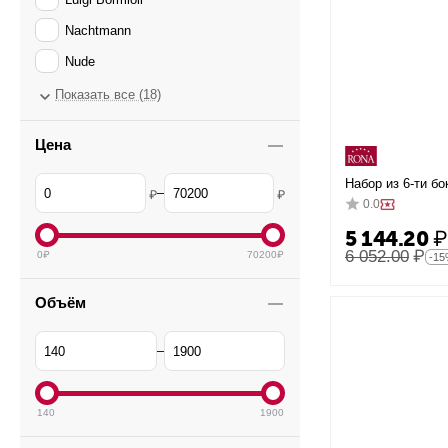
Nachtmann
Nude
Ocean
Показать все (18)
RCR Cristalleria Italiana
Цена
Riedel
Набор из 6-ти бо
Rona
–
₽
₽
D=68/94,H=230м
0.0
Schott Zwiesel
5 144.20
₽
Spiegelau
6 052.00
₽
0
₽
70200
₽
-1
Stolzle
Объём
Zalto
–
140
1900