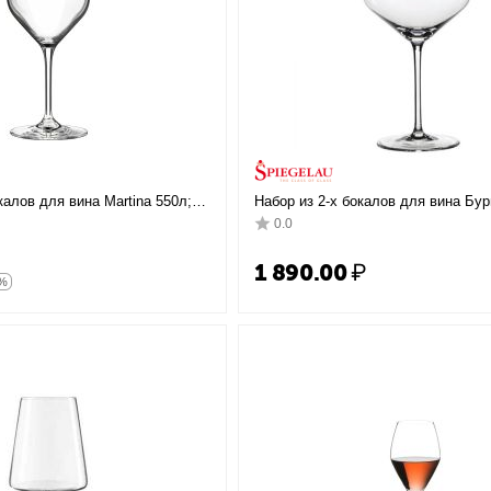
калов для вина Martina 550л;
Набор из 2-х бокалов для вина Бур
м, Rona
мл, прозрачный, бессвинцовый хру
0.0
Style, 4678000R, Spiegelau
1 890.00
₽
5%