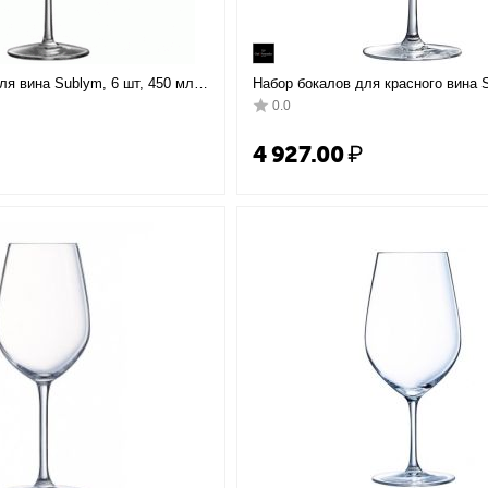
ля вина Sublym, 6 шт, 450 мл,
Набор бокалов для красного вина S
, Chef&Sommelier
600 мл, D111 мм, H229 мм, Chef&S
0.0
₽
4 927.00
₽