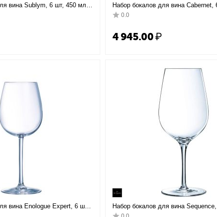
ля вина Sublym, 6 шт, 450 мл,
Набор бокалов для вина Cabernet, 
D102 мм, H197 мм, Chef&Sommelier
D67/80 мм, H200 мм, Chef&Sommeli
0.0
₽
4 945.00
₽
я вина Enologue Expert, 6 шт,
Набор бокалов для вина Sequence, 
 H216 мм, Chef&Sommelier
мл, D70 мм, H235 мм, Chef&Sommel
0.0