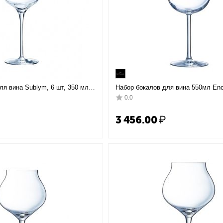
ля вина Sublym, 6 шт, 350 мл,
Набор бокалов для вина 550мл Eno
, Chef&Sommelier
H=228мм; 6 штук, Chef&Sommelier
0.0
₽
3 456.00
₽