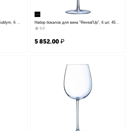
ublym, 6 шт,
Набор бокалов для вина "Reveal'Up", 6 шт, 450
ommelier
мл, D104 мм, H222 мм, Chef&Sommelier
0.0
5 852.00
₽