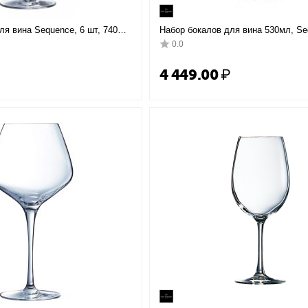
ля вина Sequence, 6 шт, 740
Набор бокалов для вина 530мл, Se
35 мм, Chef&Sommelier
H=235мм; 6 штук, Chef&Sommelier
0.0
4 449.00
₽