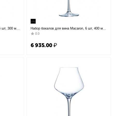
 шт, 300 мл,
Набор бокалов для вина Macaron, 6 шт, 400 мл,
кло,
D93 мм, H200 мм, хрустальное стекло,
0.0
Chef&Sommelier
6 935.00
₽