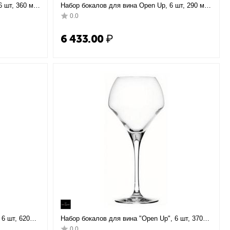
6 шт, 360 мл,
Набор бокалов для вина Open Up, 6 шт, 290 мл,
er
D34/80 мм, H191 мм, Chef&Sommelier
0.0
6 433.00
₽
6 шт, 620
Набор бокалов для вина "Open Up", 6 шт, 370
ier
мл, D71/96 мм, H210 мм, Chef&Sommelier
0.0