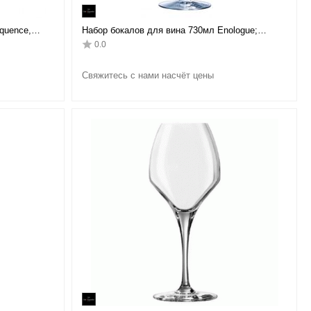
quence,
Набор бокалов для вина 730мл Enologue;
D=10,3, H=25,5см; 6 штук, Chef&Sommelier
0.0
Свяжитесь с нами насчёт цены