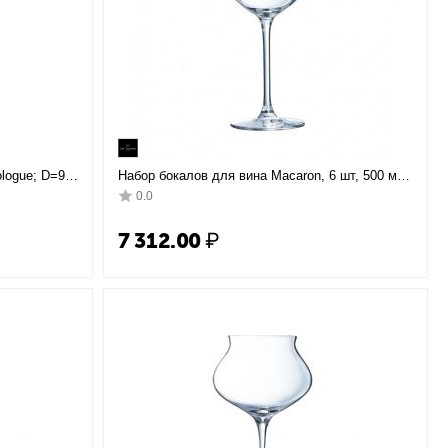
logue; D=93,
Набор бокалов для вина Macaron, 6 шт, 500 мл,
D100 мм, H215 мм, хрустальное стекло,
0.0
Chef&Sommelier
7 312.00
₽