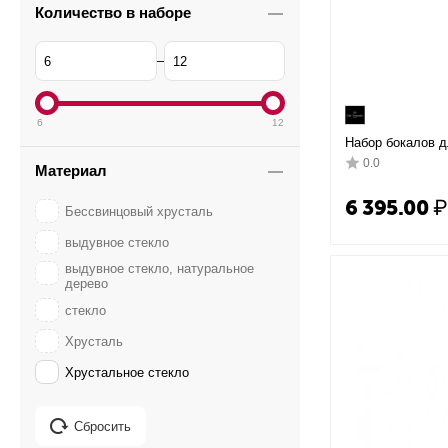
Количество в наборе
–
6
12
Набор бокалов д
Fascination D=95
0.0
Материал
Chef&Sommelier
6 395.00
₽
Бессвинцовый хрусталь
выдувное стекло
выдувное стекло, натуральное
дерево
стекло
Хрусталь
Хрустальное стекло
Сбросить