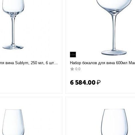
ля вина Sublym, 250 мл, 6 шт,
Набор бокалов для вина 600мл Ma
, Chef&Sommelier
Fascination D=10,8, H=22,8см; 6 шт
0.0
Chef&Sommelier
6 584.00
₽