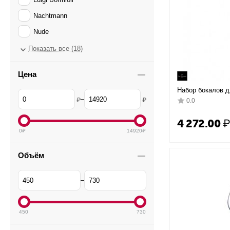
Nachtmann
Nude
Ocean
Показать все (18)
RCR Cristalleria Italiana
Цена
Riedel
Набор бокалов д
Rona
D80 мм, H230 мм
–
₽
₽
0.0
Schott Zwiesel
4 272.00
Spiegelau
0
₽
14920
₽
Stolzle
Объём
Zalto
–
450
730