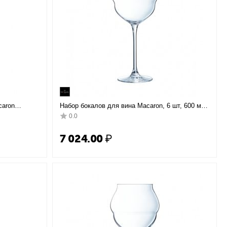
caron
Набор бокалов для вина Macaron, 6 шт, 600 мл,
ук,
D105 мм, H235 мм, хрустальное стекло,
0.0
Chef&Sommelier
7 024.00
₽