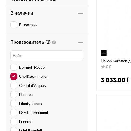
В наличии
В наличии
Производитель (1)
Набор бокалов д
D72 мм, H207 мм
0.0
Bormioli Rocco
Chef&Sommelier
3 833.00
₽
Cristal d’Arques
Halimba
Liberty Jones
LSA International
Lucaris
Luigi Bormioli