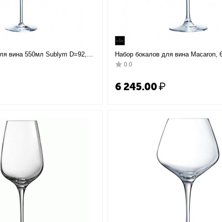
ля вина 550мл Sublym D=92,
Набор бокалов для вина Macaron, 6
, Chef&Sommelier
D81 мм, H195 мм, хрустальное сте
0.0
Chef&Sommelier
6 245.00
₽