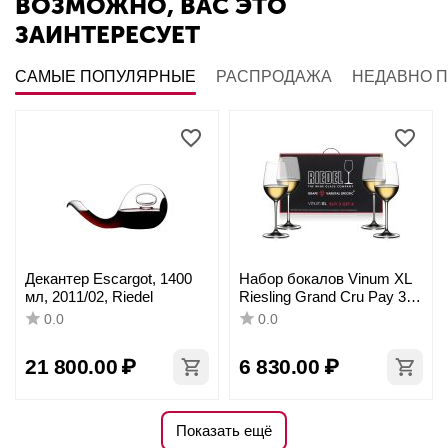
ВОЗМОЖНО, ВАС ЭТО
ЗАИНТЕРЕСУЕТ
САМЫЕ ПОПУЛЯРНЫЕ
РАСПРОДАЖА
НЕДАВНО 
Декантер Escargot, 1400
Набор бокалов Vinum XL
мл, 2011/02, Riedel
Riesling Grand Cru Pay 3
Get 4, 405 мл, 4 шт.,
0.0
0.0
7416/51, Riedel
21 800.00
₽
6 830.00
₽
Показать ещё