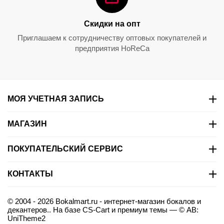
Martini, 2 шт., 130 мл,
Gift Value Pack Cabernet /
6416/77, Riedel
Merlot, 5 предметов,
0.0
0.0
5414/30, Riedel
Скидки на опт
7 350.00
₽
9 152.00
₽
Приглашаем к сотрудничеству оптовых покупателей и
предприятия HoReCa
МОЯ УЧЕТНАЯ ЗАПИСЬ
МАГАЗИН
ПОКУПАТЕЛЬСКИЙ СЕРВИС
КОНТАКТЫ
© 2004 - 2026 Bokalmart.ru - интернет-магазин бокалов и
декантеров.. На базе
CS-Cart
и премиум темы —
© AB:
UniTheme2