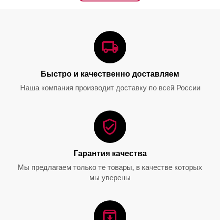
Декантер O Single, 980 мл,
Декантер Cornetto Single,
1414/13, Riedel
1200 мл, 1977/13, Riedel
Быстро и качественно доставляем
0.0
0.0
Наша компания производит доставку по всей России
31 850.00
₽
53 300.00
₽
Гарантия качества
Мы предлагаем только те товары, в качестве которых
мы уверены
Набор бокалов Vinum
Набор O Wine Tumbler +