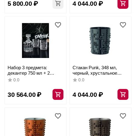
5 800.00
₽
4 044.00
₽
Набор 3 предмета:
Стакан Punk, 348 мл,
декантер 750 мл + 2
черный, хрустальное
стакана, хрустальное
стекло, Nachtmann
0.0
0.0
стекло, Nachtmann
30 564.00
₽
4 044.00
₽