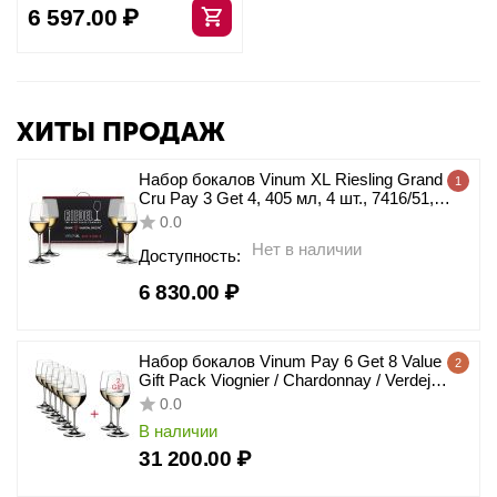
6 597.00
₽
ХИТЫ ПРОДАЖ
Набор бокалов Vinum XL Riesling Grand
1
Cru Pay 3 Get 4, 405 мл, 4 шт., 7416/51,
Riedel
0.0
Нет в наличии
Доступность:
6 830.00
₽
Набор бокалов Vinum Pay 6 Get 8 Value
2
Gift Pack Viognier / Chardonnay / Verdejo,
8 шт., 350 мл, 7416/05, Riedel
0.0
В наличии
31 200.00
₽