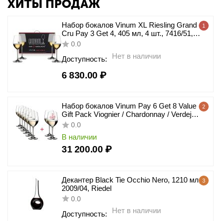
ХИТЫ ПРОДАЖ
Набор бокалов Vinum XL Riesling Grand
1
Cru Pay 3 Get 4, 405 мл, 4 шт., 7416/51,
Riedel
0.0
Нет в наличии
Доступность:
6 830.00
₽
Набор бокалов Vinum Pay 6 Get 8 Value
2
Gift Pack Viognier / Chardonnay / Verdejo,
8 шт., 350 мл, 7416/05, Riedel
0.0
В наличии
31 200.00
₽
Декантер Black Tie Occhio Nero, 1210 мл,
3
2009/04, Riedel
0.0
Нет в наличии
Доступность: