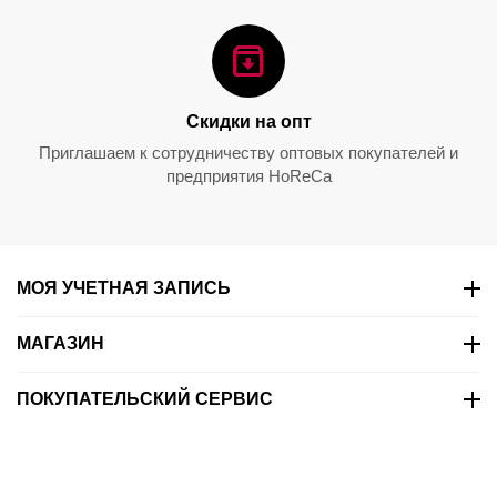
Набор бокалов Vinum
Набор O Wine Tumbler +
Martini, 2 шт., 130 мл,
Gift Value Pack Cabernet /
6416/77, Riedel
Merlot, 5 предметов,
0.0
0.0
5414/30, Riedel
Скидки на опт
7 350.00
₽
9 152.00
₽
Приглашаем к сотрудничеству оптовых покупателей и
предприятия HoReCa
МОЯ УЧЕТНАЯ ЗАПИСЬ
МАГАЗИН
ПОКУПАТЕЛЬСКИЙ СЕРВИС
КОНТАКТЫ