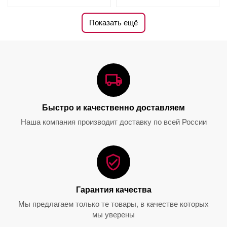
Показать ещё
Декантер O Single, 980 мл,
Декантер Cornetto Single,
1414/13, Riedel
1200 мл, 1977/13, Riedel
Быстро и качественно доставляем
0.0
0.0
Наша компания производит доставку по всей России
31 850.00
₽
53 300.00
₽
Гарантия качества
Мы предлагаем только те товары, в качестве которых
мы уверены