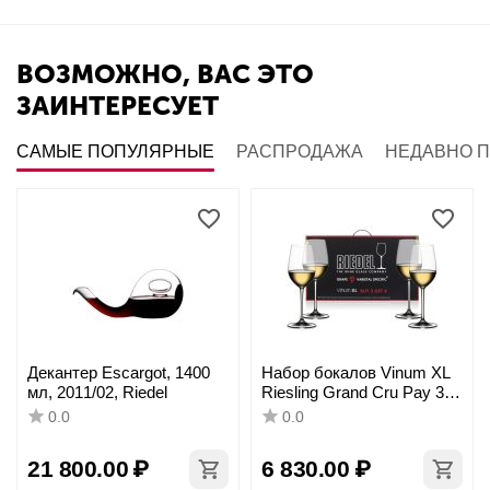
ВОЗМОЖНО, ВАС ЭТО
ЗАИНТЕРЕСУЕТ
САМЫЕ ПОПУЛЯРНЫЕ
РАСПРОДАЖА
НЕДАВНО 
Декантер Escargot, 1400
Набор бокалов Vinum XL
мл, 2011/02, Riedel
Riesling Grand Cru Pay 3
Get 4, 405 мл, 4 шт.,
0.0
0.0
7416/51, Riedel
21 800.00
₽
6 830.00
₽