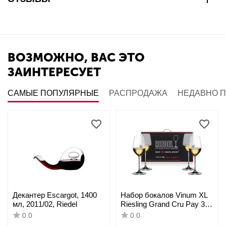
ВОЗМОЖНО, ВАС ЭТО
ЗАИНТЕРЕСУЕТ
САМЫЕ ПОПУЛЯРНЫЕ
РАСПРОДАЖА
НЕДАВНО 
Декантер Escargot, 1400
Набор бокалов Vinum XL
мл, 2011/02, Riedel
Riesling Grand Cru Pay 3
Get 4, 405 мл, 4 шт.,
0.0
0.0
7416/51, Riedel