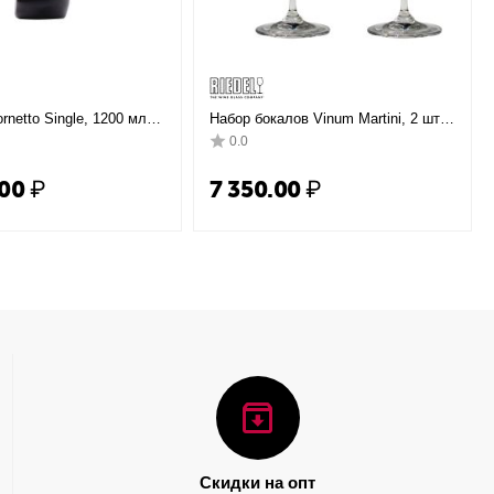
rnetto Single, 1200 мл,
Набор бокалов Vinum Martini, 2 шт.,
del
130 мл, 6416/77, Riedel
0.0
.00
₽
7 350.00
₽
Скидки на опт