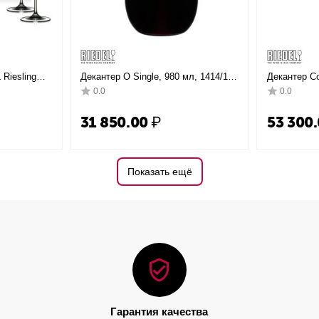
Riesling
Декантер O Single, 980 мл, 1414/13,
Декантер Co
05 мл, 4
Riedel
1977/13, Rie
0.0
0.0
31 850.00
₽
53 300
Показать ещё
Гарантия качества