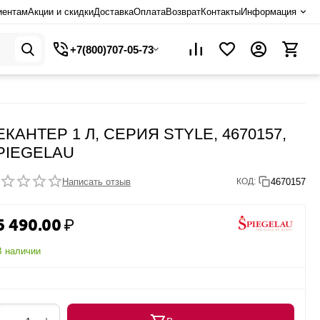
иентам
Акции и скидки
Доставка
Оплата
Возврат
Контакты
Информация
+7(800)707-05-73
ЕКАНТЕР 1 Л, СЕРИЯ STYLE, 4670157,
PIEGELAU
Написать отзыв
4670157
КОД:
5 490.00
₽
В наличии