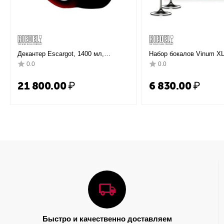
Декантер Escargot, 1400 мл,
Набор бокалов Vinum XL 
2011/02, Riedel
Grand Cru Pay 3 Get 4, 4
0.0
0.0
шт., 7416/51, Riedel
21 800.00
₽
6 830.00
₽
Быстро и качественно доставляем