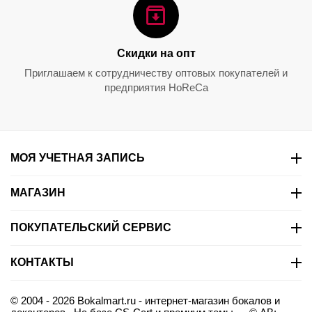
Набор бокалов Vinum
Набор O Wine Tumbler +
Martini, 2 шт., 130 мл,
Gift Value Pack Cabernet /
6416/77, Riedel
Merlot, 5 предметов,
0.0
0.0
5414/30, Riedel
Скидки на опт
7 350.00
₽
9 152.00
₽
Приглашаем к сотрудничеству оптовых покупателей и
предприятия HoReCa
МОЯ УЧЕТНАЯ ЗАПИСЬ
МАГАЗИН
ПОКУПАТЕЛЬСКИЙ СЕРВИС
КОНТАКТЫ
© 2004 - 2026 Bokalmart.ru - интернет-магазин бокалов и